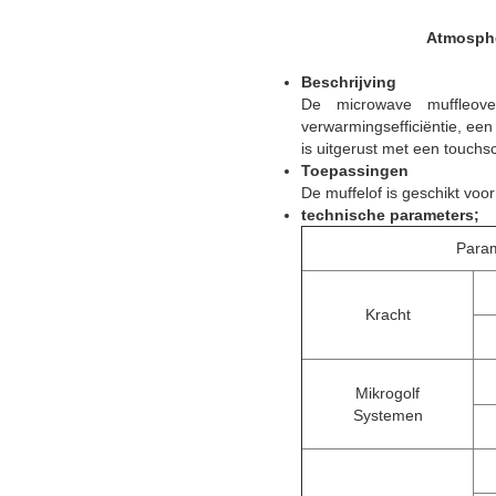
Atmosphe
Beschrijving
De microwave muffleov
verwarmingsefficiëntie, ee
is uitgerust met een touch
Toepassingen
De muffelof is geschikt voo
technische parameters;
Para
Kracht
Mikrogolf
Systemen