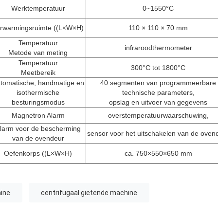
Werktemperatuur
0~1550°C
rwarmingsruimte ((L×W×H)
110 × 110 × 70 mm
Temperatuur
infraroodthermometer
Metode van meting
Temperatuur
300°C tot 1800°C
Meetbereik
tomatische, handmatige en
40 segmenten van programmeerbare
isothermische
technische parameters,
besturingsmodus
opslag en uitvoer van gegevens
Magnetron Alarm
overstemperatuurwaarschuwing,
larm voor de bescherming
sensor voor het uitschakelen van de oven
van de ovendeur
Oefenkorps ((L×W×H)
ca. 750×550×650 mm
hine
centrifugaal gietende machine