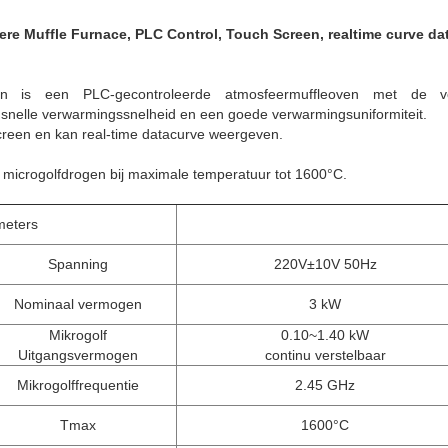
re Muffle Furnace, PLC Control, Touch Screen, realtime curve dat
en is een PLC-gecontroleerde atmosfeermuffleoven met de 
n snelle verwarmingssnelheid en een goede verwarmingsuniformiteit.
screen en kan real-time datacurve weergeven.
r microgolfdrogen bij maximale temperatuur tot 1600°C.
meters
Spanning
220V±10V 50Hz
Nominaal vermogen
3 kW
Mikrogolf
0.10~1.40 kW
Uitgangsvermogen
continu verstelbaar
Mikrogolffrequentie
2.45 GHz
Tmax
1600°C