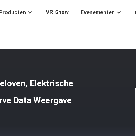
VR-Show
Producten
Evenementen
osfeer Muffeloven, Elektrische Muffeloven PLC Besturing Curve Da
loven, Elektrische
rve Data Weergave