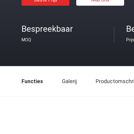
Bespreekbaar
B
MOQ
Prij
Functies
Galerij
Productomschri