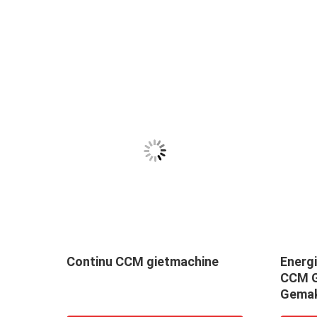
Continu CCM gietmachine
Energ
t
CCM G
Gemak
Stabie