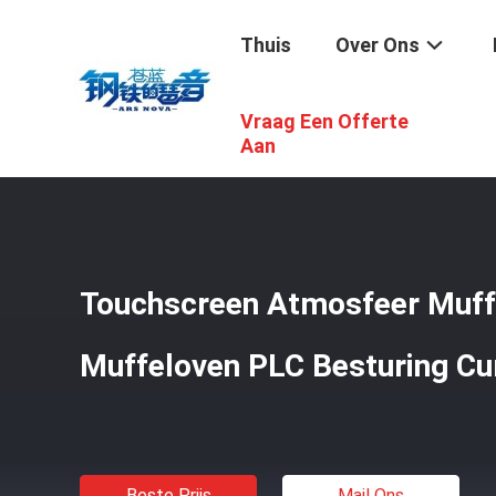
Thuis
Over Ons
Vraag Een Offerte
Thuis
/
Producten
/
CCM Gietmachine
/
Touchscreen Atm
Aan
Touchscreen Atmosfeer Muffe
Muffeloven PLC Besturing Cu
Beste Prijs
Mail Ons