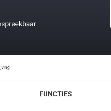
espreekbaar
s
jving
FUNCTIES