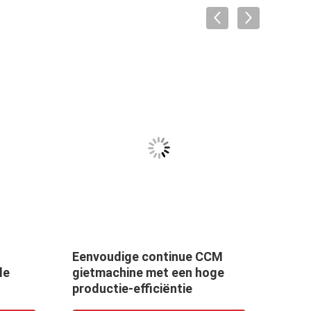
Eenvoudige continue CCM
Vert
le
gietmachine met een hoge
Hori
productie-efficiëntie
Vert
Hori