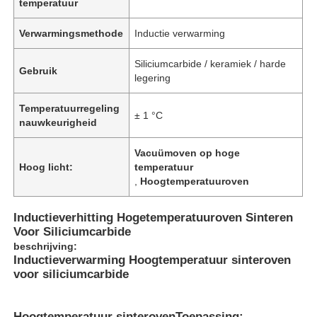
temperatuur
Verwarmingsmethode
Inductie verwarming
Siliciumcarbide / keramiek / harde
Gebruik
legering
Temperatuurregeling
± 1 °C
nauwkeurigheid
Vacuümoven op hoge
Hoog licht:
temperatuur
,
Hoogtemperatuuroven
Inductieverhitting Hogetemperatuuroven Sinteren
Voor Siliciumcarbide
beschrijving:
Inductieverwarming Hoogtemperatuur sinteroven
voor siliciumcarbide
Hoogtemperatuur sinteroven
Toepassing: