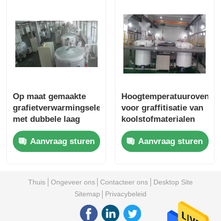
Op maat gemaakte
Hoogtemperatuuroven
grafietverwarmingselementoven
voor graffitisatie van
met dubbele laag
koolstofmaterialen
aluminium baksteen
Aanvraag sturen
Aanvraag sturen
Thuis
Ongeveer ons
Contacteer ons
Desktop Site
Sitemap
Privacybeleid