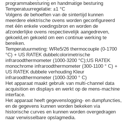
programmabesturing en handmatige besturing
Temperatuurregelatie: ±1 °C
Volgens de behoeften van de sintertijd kunnen
Ongeveer ons
meerdere elektrische ovens worden geconfigureerd
met één enkele voedingsbron en worden de
afzonderlijke ovens respectievelijk aangedreven,
Fabrieksreis
gekoeld,en gekoeld om een continue werking te
bereiken.
Temperatuurmeting: WRe5/26 thermocouple (0-1700
Kwaliteitscontrole
°C) + US RATEK dubbelcolorimetrische
infraroodthermometer (1000-3200 °C);US RATEK
monochrome infraroodthermometer (300-1100 ° C) +
Contacteer ons
US RATEK dubbele verhouding Kleur
infraroodthermometer (1000-3200 ° C)
Het apparaat maakt gebruik van multi-channel data
acquisition en displays en werkt op de mens-machine
Nieuws
interface.
Het apparaat heeft gegevenslogging- en dumpfuncties,
en de gegevens kunnen worden bekeken via
Gevallen
historische curves en kunnen worden overgedragen
naar verwisselbare opslagmedia.
Verzoek om een Citaat