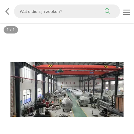
1
/
1