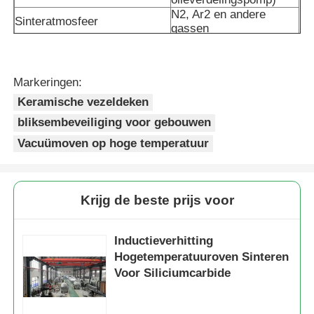
N2, Ar2 en andere
Sinteratmosfeer
gassen
Oven op hoge temperatuur
Nominale
380
stroomtoevoerspanning (V)
Volgens het ontwerp,
Industriële warmwaterketel
Nominale
Markeringen:
configureer de
verwarmingsspanning (V)
transformator
Keramische vezeldeken
Vacuümgrens (Pa)
6X10?? 2 (vacuümkoud)
Gasverwarming
bliksembeveiliging voor gebouwen
Vacuümoven op hoge temperatuur
biomassastoomketel
Krijg de beste prijs voor
Industriële laboratoriumoven
Inductieverhitting
Vacuüm Droogoven
Hogetemperatuuroven Sinteren
Voor Siliciumcarbide
CCM gietmachine