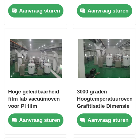
vacuümoven
snelle afkoeling
Aanvraag sturen
Aanvraag sturen
Eenvoudige
bediening
Hoge geleidbaarheid
3000 graden
film lab vacuümoven
Hoogtemperatuuroven
voor PI film
Grafitisatie Dimensie
grafitisatie productie
Op maat
Aanvraag sturen
Aanvraag sturen