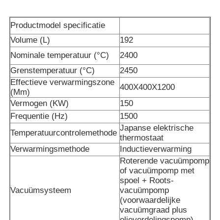
Productmodel specificatie
Vacuüminductie Smeltende Oven
Volume (L)
192
Nominale temperatuur (°C)
2400
industriële smeltende oven
Grenstemperatuur (°C)
2450
Effectieve verwarmingszone
400X400X1200
aluminium smeltoven
(Mm)
Vermogen (KW)
150
Frequentie (Hz)
1500
Vacuümsinteroven
Japanse elektrische
Temperatuurcontrolemethode
thermostaat
Verwarmingsmethode
Inductieverwarming
glas aanmakende oven
Roterende vacuümpomp
of vacuümpomp met
spoel + Roots-
Plasmaboogoven
Vacuümsysteem
vacuümpomp
(voorwaardelijke
vacuümgraad plus
de oven van de autobodem
olieverdelingspomp)