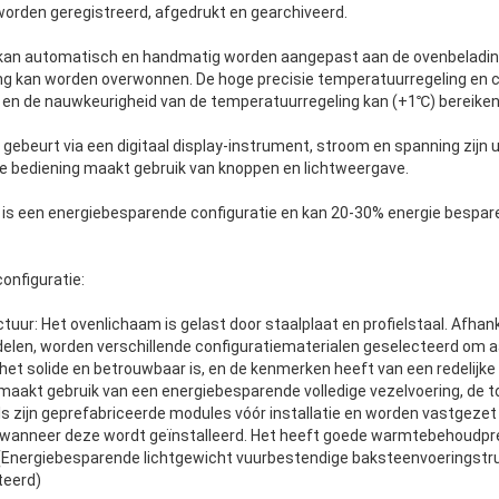
orden geregistreerd, afgedrukt en gearchiveerd.
kan automatisch en handmatig worden aangepast aan de ovenbelading
ng kan worden overwonnen. De hoge precisie temperatuurregeling en
 en de nauwkeurigheid van de temperatuurregeling kan (+1℃) bereiken
gebeurt via een digitaal display-instrument, stroom en spanning zijn 
e bediening maakt gebruik van knoppen en lichtweergave.
is een energiebesparende configuratie en kan 20-30% energie bespar
configuratie:
uur: Het ovenlichaam is gelast door staalplaat en profielstaal. Afhank
elen, worden verschillende configuratiematerialen geselecteerd om aa
het solide en betrouwbaar is, en de kenmerken heeft van een redelijk
 maakt gebruik van een energiebesparende volledige vezelvoering, de to
 zijn geprefabriceerde modules vóór installatie en worden vastgeze
e wanneer deze wordt geïnstalleerd. Het heeft goede warmtebehoudpr
 (Energiebesparende lichtgewicht vuurbestendige baksteenvoeringstru
teerd)