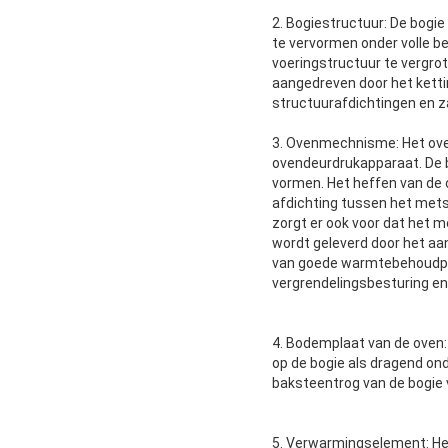
2. Bogiestructuur: De bogie
te vervormen onder volle b
voeringstructuur te vergrot
aangedreven door het ketti
structuurafdichtingen en z
3. Ovenmechnisme: Het ove
ovendeurdrukapparaat. De b
vormen. Het heffen van de ov
afdichting tussen het mets
zorgt er ook voor dat het 
wordt geleverd door het aa
van goede warmtebehoudpres
vergrendelingsbesturing e
4. Bodemplaat van de oven:
op de bogie als dragend on
baksteentrog van de bogie v
5. Verwarmingselement: He