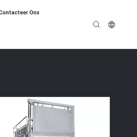
Contacteer Ons
uurvaste Bakstenen Bekleding