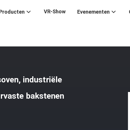
VR-Show
Producten
Evenementen
tie-Warmtebehandelingsoven, Industriële Warmtebehandelingsoven V
ven, industriële
rvaste bakstenen