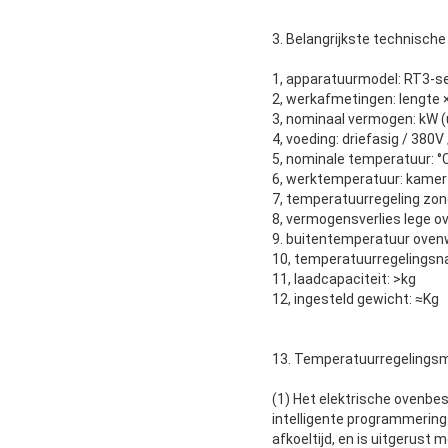
3. Belangrijkste technisch
1, apparatuurmodel: RT3-se
2, werkafmetingen: lengte 
3, nominaal vermogen: kW
4, voeding: driefasig / 380V
5, nominale temperatuur: °
6, werktemperatuur: kamert
7, temperatuurregeling zon
8, vermogensverlies lege ov
9. buitentemperatuur oven
10, temperatuurregelingsna
11, laadcapaciteit: >kg
12, ingesteld gewicht: ≈Kg
13. Temperatuurregelings
(1) Het elektrische ovenbe
intelligente programmerin
afkoeltijd, en is uitgerus