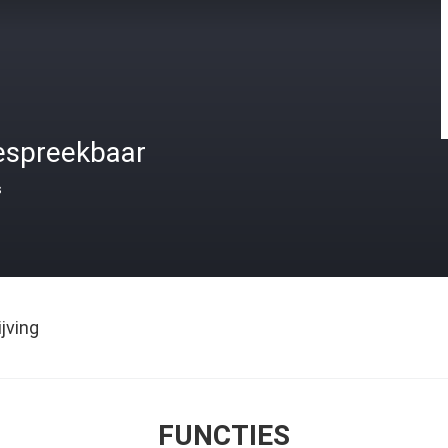
espreekbaar
s
jving
FUNCTIES