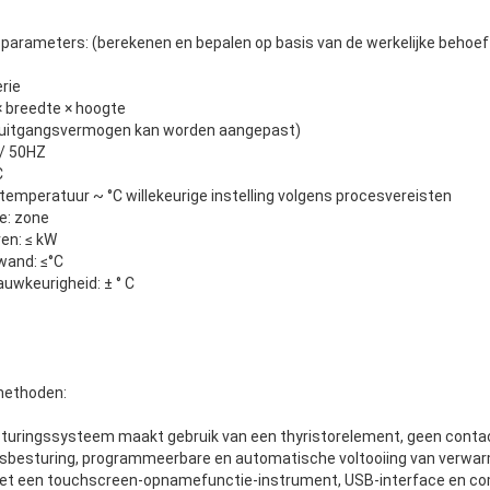
e parameters: (berekenen en bepalen op basis van de werkelijke behoef
rie
× breedte × hoogte
 (uitgangsvermogen kan worden aangepast)
 / 50HZ
C
emperatuur ~ °C willekeurige instelling volgens procesvereisten
e: zone
en: ≤ kW
wand: ≤°C
uwkeurigheid: ± ° C
methoden:
sturingssysteem maakt gebruik van een thyristorelement, geen contact
gsbesturing, programmeerbare en automatische voltooiing van verw
t met een touchscreen-opnamefunctie-instrument, USB-interface en c