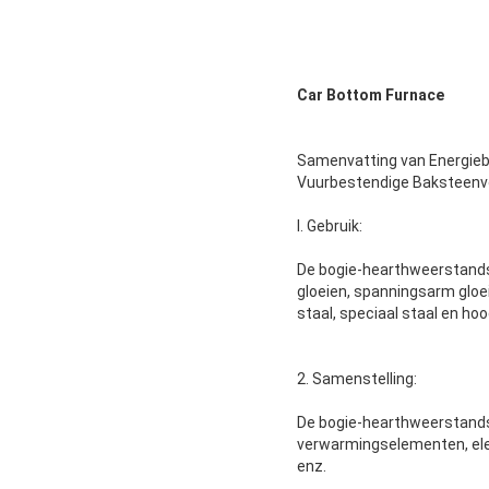
Car Bottom Furnace
Samenvatting van Energieb
Vuurbestendige Baksteenv
I. Gebruik:
De bogie-hearthweerstandso
gloeien, spanningsarm glo
staal, speciaal staal en h
2. Samenstelling:
De bogie-hearthweerstandso
verwarmingselementen, ele
enz.