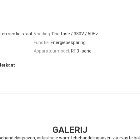
t en sectie staal
Voeding:
Drie fase / 380V / 50Hz
Functie:
Energiebesparing
Apparatuurmodel:
RT3 -serie
derkant
GALERIJ
ehandelingsoven, industriële warmtebehandelingsoven vuurvaste ba