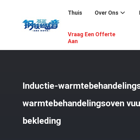
Thuis
Over Ons
Vraag Een Offerte
Thuis
/
Producten
/
De Oven Van De Autobodem
/
Induc
Aan
Inductie-warmtebehandelingso
warmtebehandelingsoven vuu
bekleding