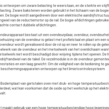
 is ontworpen om zware belasting te weerstaan, en de sterkte en stijf
elasting. Zware bakstenen worden gebruikt in het lichaam van de bogi
en. De bogie wordt aangedreven door een elektrische aandrijfstructuu
ngwiel van de reductiemotor op de rail. De bogie-afdichtingen gebruik
achte contact dubbele afdichtingen.
ndeurapparaat bestaat uit een ovendeurpilaar, ovendeur, ovendeur
ehuizing van de ovendeur is gelast met profielstaal en plaat om een 
endeur wordt gerealiseerd door de rol op en neer te rollen op de geleid
elwerk van de ovendeur en het metselwerk van het ovenlichaam wanne
metselwerk niet wordt beschadigd door wrijving tijdens het openen. De
ndrijftandwiel van de takel. De vezelmodule is in de ovendeur gemonte
taties en een laag gewicht. Om de veiligheid van de bediening te gar
n beschermingsapparaten ontworpen op het limietcontrolesysteem.
 Bodemplaat van gietstalen oven met druk- en hoge temperatuurbeste
derdeel, wat kan voorkomen dat de oxide op het werkstuk op het elekt
alt.
t maakt gebruik van een hoge temperatuurbestendige hoog-legerin