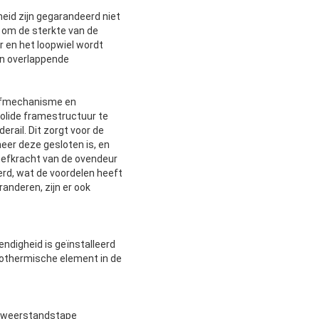
heid zijn gegarandeerd niet
e om de sterkte van de
r en het loopwiel wordt
en overlappende
hefmechanisme en
solide framestructuur te
erail. Dit zorgt voor de
er deze gesloten is, en
 hefkracht van de ovendeur
erd, wat de voordelen heeft
anderen, zijn er ook
ndigheid is geïnstalleerd
rothermische element in de
gsweerstandstape