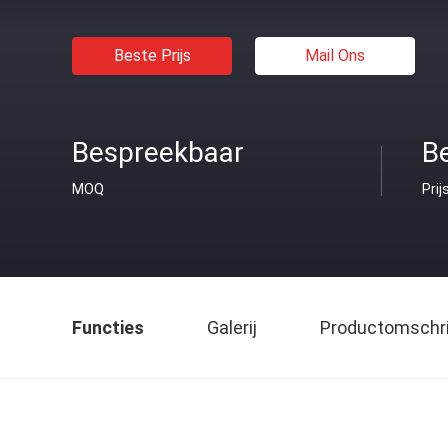
Beste Prijs
Mail Ons
Bespreekbaar
B
MOQ
Prij
Functies
Galerij
Productomschri