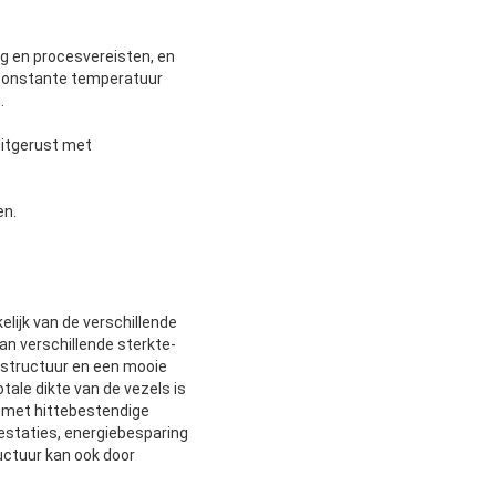
 en procesvereisten, en
 constante temperatuur
.
uitgerust met
en.
elijk van de verschillende
n verschillende sterkte-
e structuur en een mooie
tale dikte van de vezels is
t met hittebestendige
estaties, energiebesparing
ctuur kan ook door