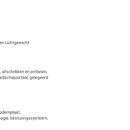
en Lichtgewicht
 afschrikken en ontlaten,
eedschapsstaal, gelegeerd
bodemplaat,
bogie, besturingssysteem,