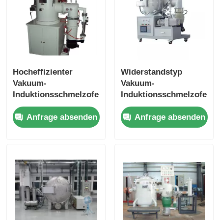
Hocheffizienter
Widerstandstyp
Vakuum-
Vakuum-
Induktionsschmelzofen
Induktionsschmelzofen
zum Schmelzen von
für die Produktion
Anfrage absenden
Anfrage absenden
Kupfer/Aluminium
von Keramik