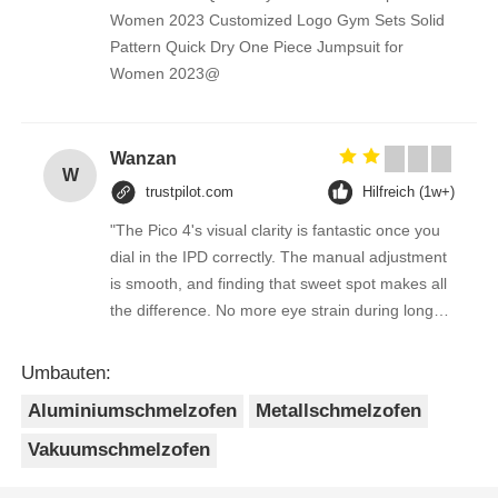
Women 2023 Customized Logo Gym Sets Solid
Pattern Quick Dry One Piece Jumpsuit for
Women 2023@
Wanzan
W
trustpilot.com
Hilfreich (1w+)
"The Pico 4's visual clarity is fantastic once you
dial in the IPD correctly. The manual adjustment
is smooth, and finding that sweet spot makes all
the difference. No more eye strain during long
sessions. Highly recommend taking the time to
set it up properly!""The Pico 4's visual clarity is
Umbauten:
fantastic once you dial in the IPD correctly. The
Aluminiumschmelzofen
Metallschmelzofen
manual adjustment is smooth, and finding that
sweet spot makes all the difference. No more
Vakuumschmelzofen
eye strain during long sessions. Highly
recommend taking the time to set it up