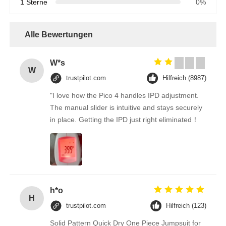
1 Sterne
0%
Alle Bewertungen
W*s
W
trustpilot.com
Hilfreich (8987)
"I love how the Pico 4 handles IPD adjustment.
The manual slider is intuitive and stays securely
in place. Getting the IPD just right eliminated！
h*o
H
trustpilot.com
Hilfreich (123)
Solid Pattern Quick Dry One Piece Jumpsuit for