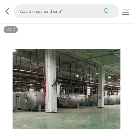
2
/
2