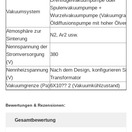
Drehflügelvakuumpumpe oder
Spulenvakuumpumpe +
Vakuumsystem
Wurzelvakuumpumpe (Vakuumgrad be
Öldiffusionspumpe mit hoher Ölvertei
Atmosphäre zur
N2, Ar2 usw.
Sinterung
Nennspannung der
Stromversorgung
380
(V)
Nennheizspannung
Nach dem Design, konfigurieren Sie 
(V)
Transformator
Vakuumgrenze (Pa)
6X10?? 2 (Vakuumkühlzustand)
Bewertungen & Rezensionen:
Gesamtbewertung