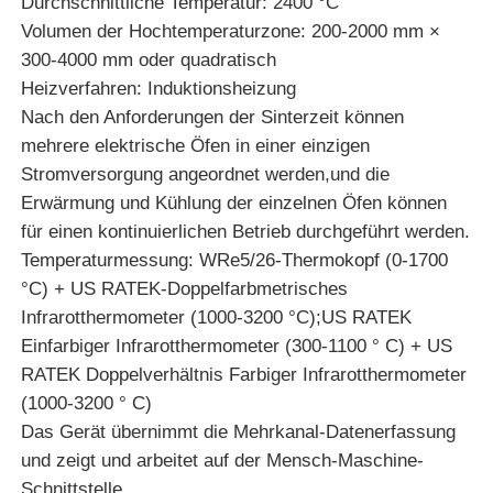
Durchschnittliche Temperatur: 2400 °C
Volumen der Hochtemperaturzone: 200-2000 mm ×
Vakuuminduktions-Schmelzofen
300-4000 mm oder quadratisch
Heizverfahren: Induktionsheizung
Nach den Anforderungen der Sinterzeit können
industrielle Schmelzofen
mehrere elektrische Öfen in einer einzigen
Stromversorgung angeordnet werden,und die
Aluminiumschmelzofen
Erwärmung und Kühlung der einzelnen Öfen können
für einen kontinuierlichen Betrieb durchgeführt werden.
Temperaturmessung: WRe5/26-Thermokopf (0-1700
Vakuumsinterner Ofen
°C) + US RATEK-Doppelfarbmetrisches
Infrarotthermometer (1000-3200 °C);US RATEK
mildernder Glasofen
Einfarbiger Infrarotthermometer (300-1100 ° C) + US
RATEK Doppelverhältnis Farbiger Infrarotthermometer
(1000-3200 ° C)
Plasma-Lichtbogenofen
Das Gerät übernimmt die Mehrkanal-Datenerfassung
und zeigt und arbeitet auf der Mensch-Maschine-
unterer Ofen des Autos
Schnittstelle.