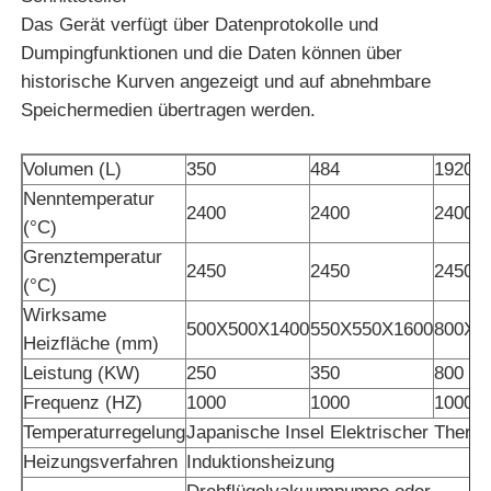
Das Gerät verfügt über Datenprotokolle und
Dumpingfunktionen und die Daten können über
Ofen der hohen Temperatur
historische Kurven angezeigt und auf abnehmbare
Speichermedien übertragen werden.
Industrieller Warmwasserkessel
Volumen (L)
350
484
1920
Gasbetriebener Kessel
Nenntemperatur
2400
2400
2400
(°C)
Grenztemperatur
BiomasseDampfkessel
2450
2450
2450
(°C)
Wirksame
500X500X1400
550X550X1600
800X8
Industrielaborofen
Heizfläche (mm)
Leistung (KW)
250
350
800
Vakuumtrockenofen
Frequenz (HZ)
1000
1000
1000
Temperaturregelung
Japanische Insel Elektrischer Therm
Heizungsverfahren
Induktionsheizung
CCM-Gießmaschine