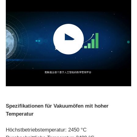
Über uns
Fabrik-Ausflug
Qualitätskontrolle
Treten Sie mit uns in Verbindung
Nachrichten
Spezifikationen für Vakuumöfen mit hoher
Temperatur
Fälle
Höchstbetriebstemperatur: 2450 °C
Fordern Sie ein Zitat