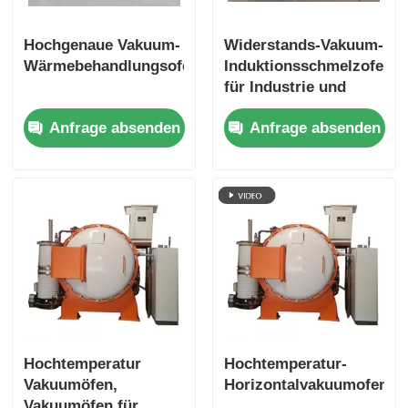
Hochgenaue Vakuum-
Widerstands-Vakuum-
Wärmebehandlungsofen1
Induktionsschmelzofen
für Industrie und
Labor,
Anfrage absenden
Anfrage absenden
kundenspezifisch
Hochtemperatur
Hochtemperatur-
Vakuumöfen,
Horizontalvakuumofen
Vakuumöfen für