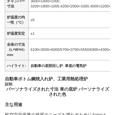
チャンバー
3600×1400×1000、
寸法
3200×1800×1000,4200×2000×1000,4500×2200×13
炉温度の均
≤5
一性（°C）
炉温度安定
±1
全体の寸法
（L×W×H）
6100×3500×6000/5700×3700×5550/6900×4300×65
mm
ハイライト:
自動車の底部回し炉
,
車底の電気炉
自動車ボトム鋼焼入れ炉、工業用熱処理炉
説明:
パーソナライズされた寸法 車の底炉 パーソナライズ
された色
主な用途
航空宇宙産業の発展のニーズを満たすためにAojieは,