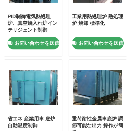
高温炉
PID制御電気熱処理
工業用熱処理炉 熱処理
炉、真空焼入れ炉イン
炉 焼却 標準化
テリジェント制御
工業用温水ボイラー
お問い合わせを送信
お問い合わせを送信
燃費のボイラー
生物量の蒸気ボイラ
産業用実験室のオーブン
真空の乾燥オーブン
省エネ 産業用車 底炉
重荷耐性金属車底炉 調
CCM 鋳造機
自動温度制御
節可能な出力 操作が簡