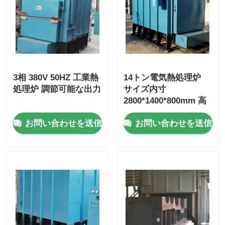
真空の誘導の溶ける炉
産業溶ける炉
3相 380V 50HZ 工業熱
14トン電気熱処理炉
処理炉 調節可能な出力
サイズ内寸
アルミニウム融解炉
2800*1400*800mm 高
効率
バキュームシンターストーブ
お問い合わせを送信
お問い合わせを送信
ガラス和らげる炉
プラズマアーク炉
車の最下の炉