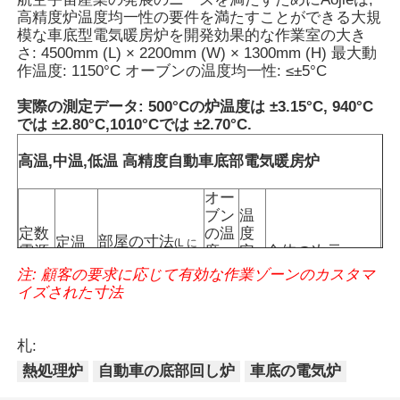
高精度炉温度均一性の要件を満たすことができる大規
模な車底型電気暖房炉を開発効果的な作業室の大き
さ: 4500mm (L) × 2200mm (W) × 1300mm (H) 最大動
作温度: 1150°C オーブンの温度均一性: ≤±5°C
実際の測定データ: 500°Cの炉温度は ±3.15°C, 940°C
では ±2.80°C,1010°Cでは ±2.70°C.
高温,中温,低温 高精度自動車底部電気暖房炉
オー
ブン
温
定数
の温
度
部屋の寸法
定温
(
L に
電源
度
安
全体の次元
(°C)
ついて
×
W
×
H
)
mm
(kw)
均一
定
注: 顧客の要求に応じて有効な作業ゾーンのカスタマ
家
性
性
イズされた寸法
°C
≤5
±1
6100×3500×6000
380
1150
3600×1400×1000
プロダクト
≤5
±1
5700×3700×6000
450
1150
3200×1800×1000
札:
≤5
±1
6900×4300×6500
560
1150
4200×2000×1000
熱処理炉
自動車の底部回し炉
車底の電気炉
≤5
±1
7110×4400×6700
700
1150
4500×2200×1300
VRショー