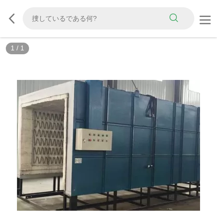
1
/
1