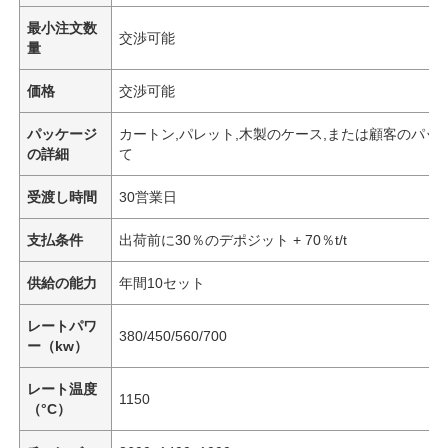
最小注文数
交渉可能
量
価格
交渉可能
パッケージ
カートン,パレット,木製のケース,または顧客のパッ
の詳細
て
受渡し時間
30営業日
支払条件
出荷前に30％のデポジット + 70％t/t
供給の能力
年間10セット
レートパワ
380/450/560/700
ー（kw）
レート温度
1150
（°C）