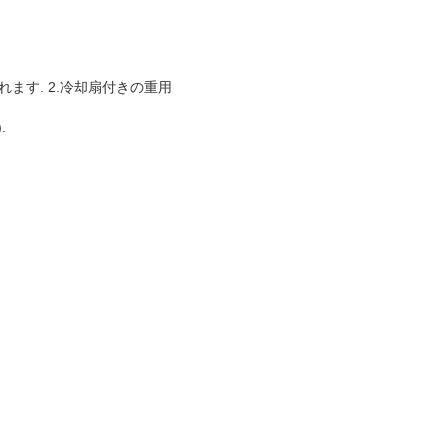
ます. 2.冷却扇付きの重用
.