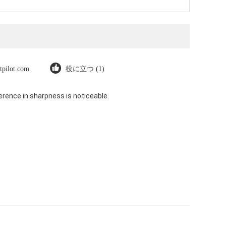
stpilot.com
役に立つ (1)
rence in sharpness is noticeable.