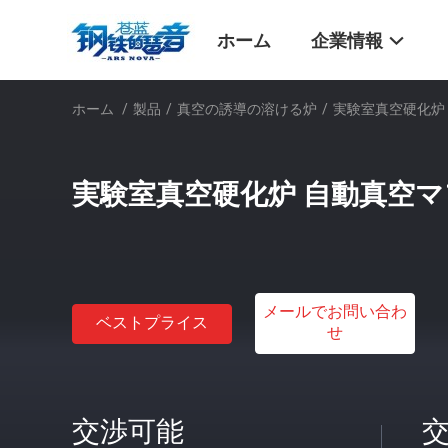
ホーム
企業情報
ホーム
/
製品
/
真空の誘導の溶ける炉
/
実験室真空硬化炉
実験室真空硬化炉 自動真空マ
メールでお問い合わ
ベストプライス
せ
交渉可能