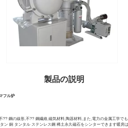
製品の説明
マフル炉
?? 鋼の線形,不?? 鋼繊維,磁気材料,陶器材料,また,電力の金属工学
イタン 銅 タンタル ステンレス鋼 稀土永久磁石をシンターできます暖