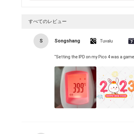
すべてのレビュー
S
Songshang
Tuvalu
"Setting the IPD on my Pico 4 was a game