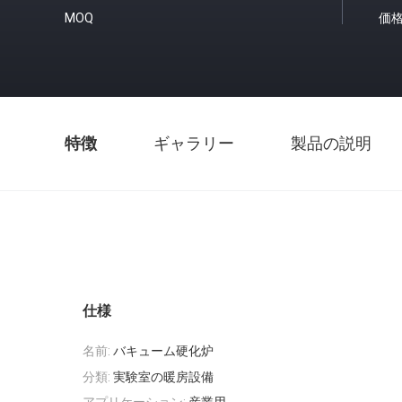
MOQ
価
特徴
ギャラリー
製品の説明
仕様
名前:
バキューム硬化炉
分類:
実験室の暖房設備
アプリケーション:
産業用