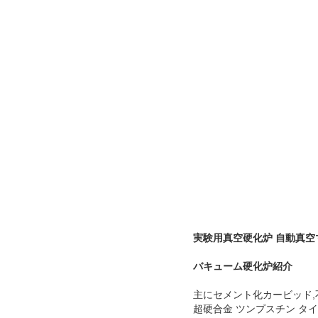
実験用真空硬化炉 自動真空
バキューム硬化炉
紹介
主にセメント化カービッド,不
超硬合金 ツンプスチン タ