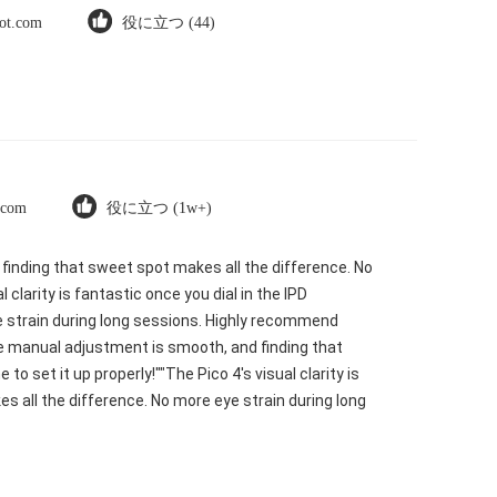
lot.com
役に立つ (44)
t.com
役に立つ (1w+)
d finding that sweet spot makes all the difference. No
clarity is fantastic once you dial in the IPD
e strain during long sessions. Highly recommend
. The manual adjustment is smooth, and finding that
 set it up properly!""The Pico 4's visual clarity is
s all the difference. No more eye strain during long