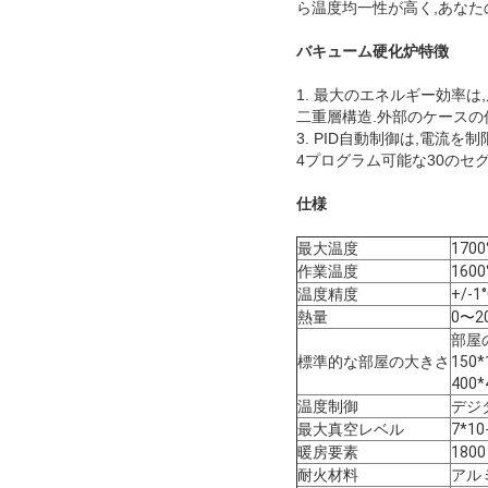
ら温度均一性が高く,あなた
バキューム硬化炉
特徴
1. 最大のエネルギー効率
二重層構造.外部のケースの
3. PID自動制御は,電流を
4プログラム可能な30のセ
仕様
最大温度
1700
作業温度
1600
温度精度
+/-1
熱量
0〜2
部屋
標準的な部屋の大きさ
150*
400*
温度制御
デジ
最大真空レベル
7*10
暖房要素
1800
耐火材料
アル