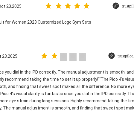
Oct 23.2025
trustpi
suit for Women 2023 Customized Logo Gym Sets
t 23.2025
trustpilo
once you dial in the IPD correctly. The manual adjustment is smooth, an
ly recommend taking the time to set it up properly!""The Pico 4's visual 
th, and finding that sweet spot makes all the difference. No more ey
 Pico 4's visual clarity is fantastic once you dial in the IPD correctly
re eye strain during long sessions. Highly recommend taking the time to
tly. The manual adjustment is smooth, and finding that sweet spot make