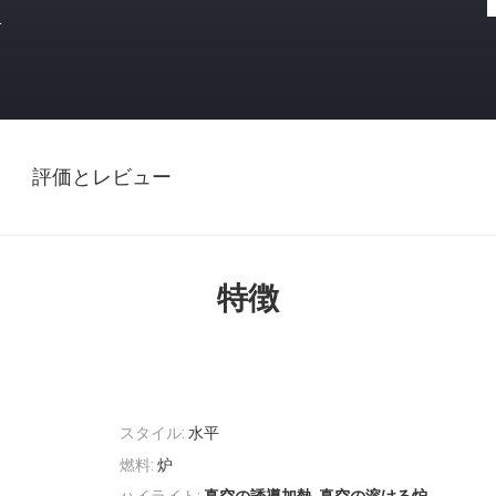
格
評価とレビュー
特徴
スタイル:
水平
燃料:
炉
,
ハイライト: