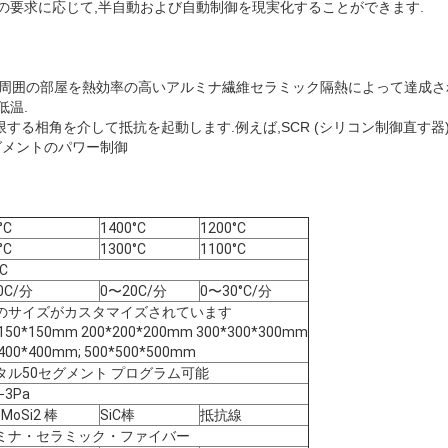
の要求に応じて,半自動および自動制御を現実化することができます.
は,周囲の部屋を熱効率の高いアルミナ繊維セラミック隔熱によって達成され
低温.
制限する相角を介して抵抗を起動します.例えば,SCR (シリコン制御直す器)
グメントのパワー制御
°C
1400°C
1200°C
°C
1300°C
1100°C
°C
0C/分
0〜20C/分
0〜30°C/分
のサイズがカスタマイズされています
150*150mm 200*200*200mm 300*300*300mm
400*400mm; 500*500*500mm
タル50セグメント プログラム可能
−3Pa
 MoSi2 棒
SiC棒
抵抗線
ミナ・セラミック・ファイバー