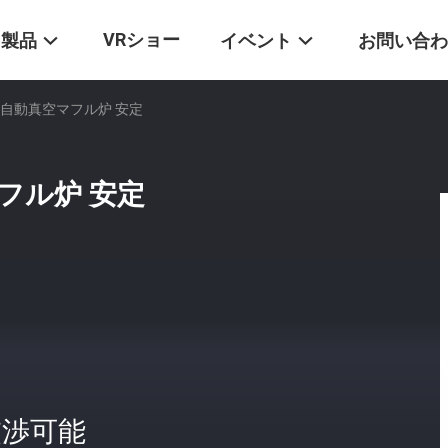
VRショー
製品
イベント
お問い合わ
 自動真空マフル炉 安定
フル炉 安定
交渉可能