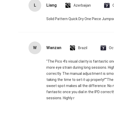
L
Liang
Azerbaijan
Solid Pattern Quick Dry One Piece Jump
W
Wanzan
Brazil
Oc
"The Pico 4's visual clarity is fantastic 
more eye strain during long sessions. High
correctly. The manual adjustment is smoo
taking the time to set it up properly!""The
sweet spot makes all the difference. No mo
fantastic once you dial in the IPD correc
sessions. Highly r