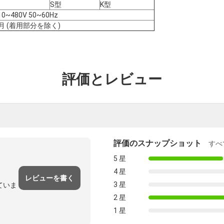
S型
K型
10~480V 50~60Hz
月 (着用部分を除く)
評価とレビュー
評価のスナップショット
すべ
5 星
4 星
レビューを書く
3 星
ていま
2 星
1 星