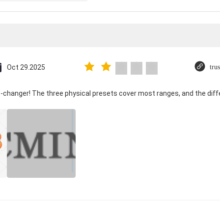
Oct 29.2025
tru
-changer! The three physical presets cover most ranges, and the diffe