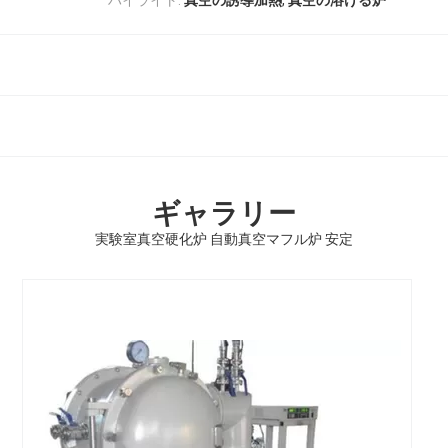
真空の誘導加熱
真空の溶ける炉
ギャラリー
実験室真空硬化炉 自動真空マフル炉 安定