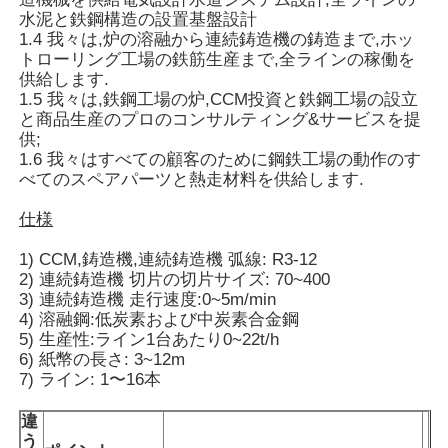
水泥と鉄鋼構造の設置基盤設計
1.4 我々は,炉の溶融から連続鋳造機の鋳造まで,ホッ
トローリング工場の鉄筋生産まで,全ラインの稼働を
供給します.
1.5 我々は,鉄鋼工場の炉,CCM投資と鉄鋼工場の設立
と商品生産のプロのコンサルティング&サービスを提
供;
1.6 我々はすべての顧客のために鋼鉄工場の動作のす
べてのスペアパーツと熱走材料を供給します.
仕様
1) CCM,鋳造機,連続鋳造機 弧線: R3-12
2) 連続鋳造機 切片の切片サイズ: 70~400
3) 連続鋳造機 走行速度:0~5m/min
家
4) 溶融鋼:低炭素および中炭素合金鋼
5) 生産性:ライン1台あたり0~22t/h
6) 紙幣の長さ: 3~12m
7) ライン: 1〜16本
プロダクト
違
う
VRショー