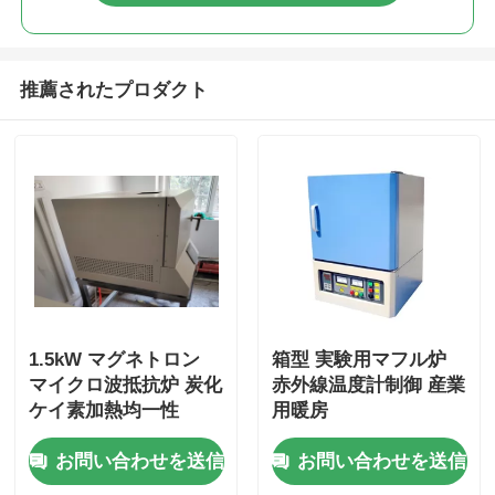
推薦されたプロダクト
1.5kW マグネトロン
箱型 実験用マフル炉
マイクロ波抵抗炉 炭化
赤外線温度計制御 産業
ケイ素加熱均一性
用暖房
お問い合わせを送信
お問い合わせを送信