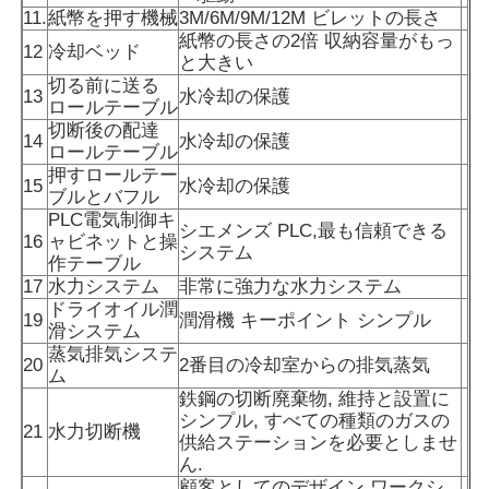
11.
紙幣を押す機械
3M/6M/9M/12M ビレットの長さ
紙幣の長さの2倍 収納容量がもっ
12
冷却ベッド
真空の誘導の溶ける炉
と大きい
切る前に送る
13
水冷却の保護
ロールテーブル
産業溶ける炉
切断後の配達
14
水冷却の保護
ロールテーブル
押すロールテー
15
水冷却の保護
アルミニウム融解炉
ブルとバフル
PLC電気制御キ
シエメンズ PLC,最も信頼できる
16
ャビネットと操
システム
作テーブル
バキュームシンターストーブ
17
水力システム
非常に強力な水力システム
ドライオイル潤
19
潤滑機 キーポイント シンプル
滑システム
ガラス和らげる炉
蒸気排気システ
20
2番目の冷却室からの排気蒸気
ム
鉄鋼の切断廃棄物, 維持と設置に
プラズマアーク炉
シンプル, すべての種類のガスの
21
水力切断機
供給ステーションを必要としませ
ん.
車の最下の炉
顧客としてのデザイン ワークシ