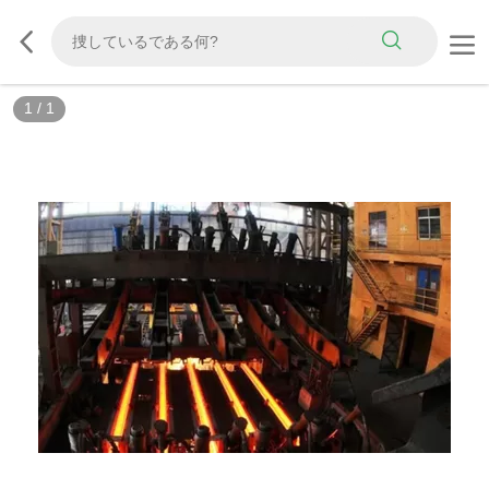
1
/
1