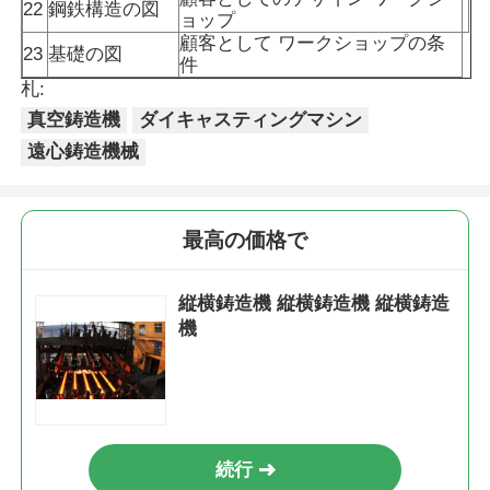
22
鋼鉄構造の図
ョップ
顧客として ワークショップの条
高温炉
23
基礎の図
件
札:
真空鋳造機
ダイキャスティングマシン
工業用温水ボイラー
遠心鋳造機械
燃費のボイラー
最高の価格で
生物量の蒸気ボイラ
縦横鋳造機 縦横鋳造機 縦横鋳造
機
産業用実験室のオーブン
真空の乾燥オーブン
CCM 鋳造機
続行