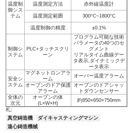
温度制
温度測定方法
赤外線温度計
御シス
テム
温度測定範囲
300°C~1800°C
温度制御の精度
±0.1%
プログラム可能な技術
パラメータの40つのセ
制御シ
PLC+タッチスクリ
グメント
ステム
ーン
リアルタイム曲線デー
タ表示,ダイナミックデ
ータ表示
マグネットロンアラ
オーバー温度アラーム
安全シ
ーム
ステム
オーブンのドア保護
オーブンのドアシャッ
アラーム
トダウンセンサー
家
全体の
オーブンの体
約850×650×750mm
次元
(L×W×H)
札:
プロダクト
真空鋳造機
ダイキャスティングマシン
遠心鋳造機械
VRショー