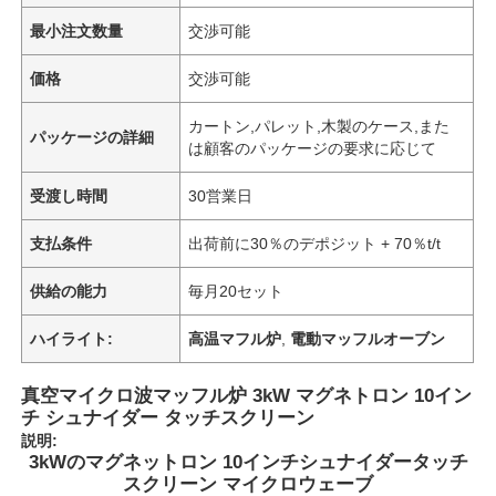
最小注文数量
交渉可能
価格
交渉可能
カートン,パレット,木製のケース,また
パッケージの詳細
は顧客のパッケージの要求に応じて
受渡し時間
30営業日
支払条件
出荷前に30％のデポジット + 70％t/t
供給の能力
毎月20セット
ハイライト:
高温マフル炉
,
電動マッフルオーブン
真空マイクロ波マッフル炉 3kW マグネトロン 10イン
チ シュナイダー タッチスクリーン
説明:
3kWのマグネットロン 10インチシュナイダータッチ
スクリーン マイクロウェーブ