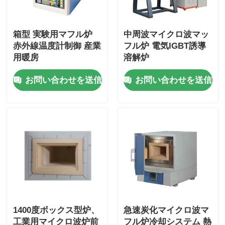
高温炉
箱型 実験用マフル炉
中周波マイクロ波マッ
赤外線温度計制御 産業
フル炉 電気IGBT誘導
工業用温水ボイラー
用暖房
溶解炉
お問い合わせを送信
お問い合わせを送信
燃費のボイラー
生物量の蒸気ボイラ
産業用実験室のオーブン
真空の乾燥オーブン
1400度ボックス型炉、
急速炭化マイクロ波マ
CCM 鋳造機
工業用マイクロ波炉前
フル炉冷却システム 熱