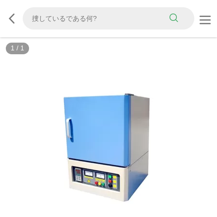
1
/
1