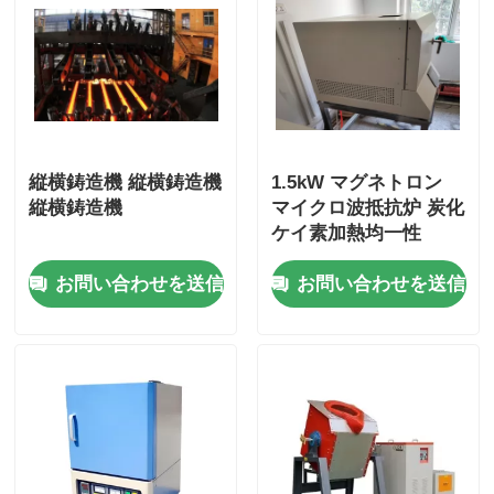
真空の誘導の溶ける炉
産業溶ける炉
縦横鋳造機 縦横鋳造機
1.5kW マグネトロン
アルミニウム融解炉
縦横鋳造機
マイクロ波抵抗炉 炭化
ケイ素加熱均一性
バキュームシンターストーブ
お問い合わせを送信
お問い合わせを送信
ガラス和らげる炉
プラズマアーク炉
車の最下の炉