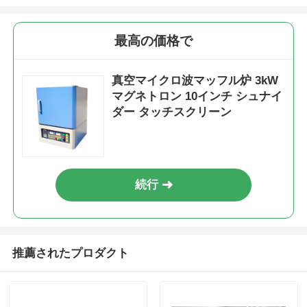
私達について
最高の価格で
真空マイクロ波マッフル炉 3kW
工場旅行
マグネトロン 10インチ シュナイ
ダー タッチスクリーン
品質管理
私達に連絡しなさい
続行
ニュース
推薦されたプロダクト
場合
引用を要求しなさい