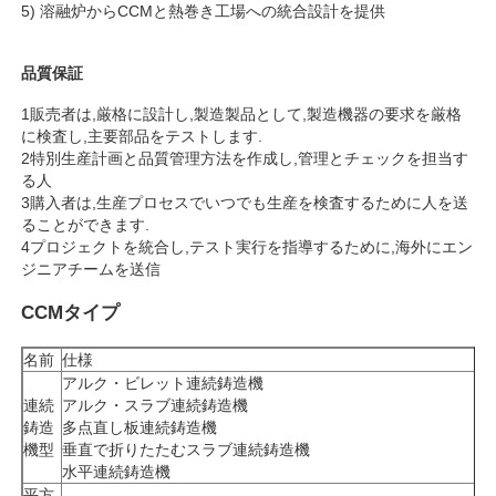
5) 溶融炉からCCMと熱巻き工場への統合設計を提供
品質保証
1販売者は,厳格に設計し,製造製品として,製造機器の要求を厳格
に検査し,主要部品をテストします.
2特別生産計画と品質管理方法を作成し,管理とチェックを担当す
る人
3購入者は,生産プロセスでいつでも生産を検査するために人を送
ることができます.
4プロジェクトを統合し,テスト実行を指導するために,海外にエン
ジニアチームを送信
CCMタイプ
家
名前
仕様
アルク・ビレット連続鋳造機
連続
アルク・スラブ連続鋳造機
プロダクト
鋳造
多点直し板連続鋳造機
機型
垂直で折りたたむスラブ連続鋳造機
水平連続鋳造機
VRショー
平方