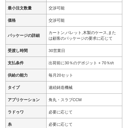
最小注文数量
交渉可能
価格
交渉可能
カートン,パレット,木製のケース,また
パッケージの詳細
は顧客のパッケージの要求に応じて
受渡し時間
30営業日
支払条件
出荷前に30％のデポジット + 70％t/t
供給の能力
毎月20セット
タイプ
連続鋳造機械
アプリケーション
角丸・スラブCCM
ラドゥワ
必要に応じて
糸
必要に応じて