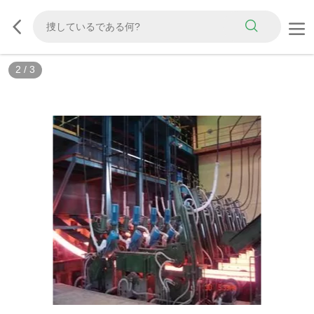
2
/
3