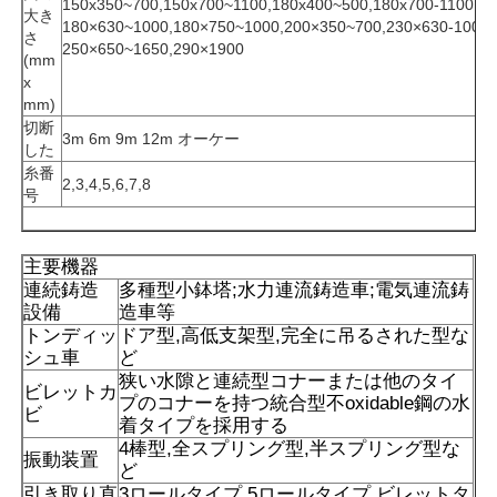
150x350~700,150x700~1100,180x400~500,180x700-1100
大き
180×630~1000,180×750~1000,200×350~700,230×630-1000
さ
250×650~1650,290×1900
真空の誘導の溶ける炉
(mm
x
mm)
産業溶ける炉
切断
3m 6m 9m 12m オーケー
した
糸番
2,3,4,5,6,7,8
号
アルミニウム融解炉
主要機器
バキュームシンターストーブ
連続鋳造
多種型小鉢塔;水力連流鋳造車;電気連流鋳
設備
造車等
トンディッ
ドア型,高低支架型,完全に吊るされた型な
ガラス和らげる炉
シュ車
ど
狭い水隙と連続型コナーまたは他のタイ
ビレットカ
プのコナーを持つ統合型不oxidable鋼の水
プラズマアーク炉
ビ
着タイプを採用する
4棒型,全スプリング型,半スプリング型な
振動装置
ど
車の最下の炉
引き取り直
3ロールタイプ,5ロールタイプ ビレットタ