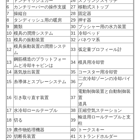
5
トンディッシュカー
26
スプリングスイッチ
6
カンチリーバーの操作支援
27
移動式ストップ
7
操縦台
28
固定器
8
タンディッシュ用の暖房
29
押す器
9
菌類
30
プッシャー用の水力装置
10
模具の潤滑システム
31
冷却ベッド
11
模具の振動装置
32
パネウマ系
模具振動装置の潤滑システ
12
33
弧定量プロフィール計
ム
鋼筋構造のプラットフォー
13
34
模具用冷却管
ムと冷却キャビンは
14
蒸気放出装置
35
コースター用冷却管
二次冷却ゾーンの冷却パイ
15
糸導体とスプレーシステム
36
プ
電動制御装置と自動制御装
16
引き取り直す装置
37
置
道具
17
水冷却ロールテーブル
38
圧縮空気ステーション
輸送用ロールテーブルと支
18
切る
39
柱
19
農作物処理機器
40
トークスキー
20
切断長装置
41
ストランドホルダー