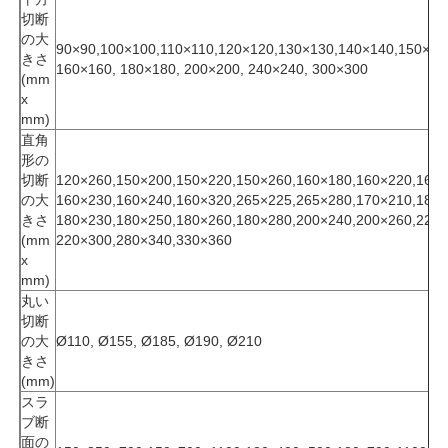
切断
の大
90×90,100×100,110×110,120×120,130×130,140×140,150×15
私達について
きさ
160×160, 180×180, 200×200, 240×240, 300×300
(mm
x
mm)
工場旅行
直角
形の
切断
120×260,150×200,150×220,150×260,160×180,160×220,160
品質管理
の大
160×230,160×240,160×320,265×225,265×280,170×210,180
きさ
180×230,180×250,180×260,180×280,200×240,200×260,220
(mm
220×300,280×340,330×360
私達に連絡しなさい
x
mm)
丸い
ニュース
切断
の大
Ø110, Ø155, Ø185, Ø190, Ø210
きさ
場合
(mm)
スラ
ブ断
引用を要求しなさい
面の