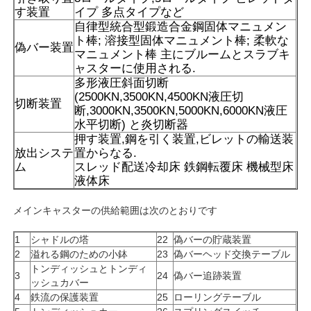
す装置
イプ 多点タイプなど
自律型統合型鍛造合金鋼固体マニュメン
高温炉
ト棒; 溶接型固体マニュメント棒; 柔軟な
偽バー装置
マニュメント棒 主にブルームとスラブキ
ャスターに使用される.
工業用温水ボイラー
多形液圧斜面切断
(2500KN,3500KN,4500KN液圧切
切断装置
断,3000KN,3500KN,5000KN,6000KN液圧
燃費のボイラー
水平切断) と炎切断器
押す装置,鋼を引く装置,ビレットの輸送装
放出システ
置からなる.
生物量の蒸気ボイラ
ム
スレッド配送冷却床 鉄鋼転覆床 機械型床
液体床
産業用実験室のオーブン
メインキャスターの供給範囲は次のとおりです
1
シャドルの塔
22
偽バーの貯蔵装置
真空の乾燥オーブン
2
溢れる鋼のための小鉢
23
偽バーヘッド交換テーブル
トンディッシュとトンディ
3
24
偽バー追跡装置
ッシュカバー
CCM 鋳造機
4
鉄流の保護装置
25
ローリングテーブル