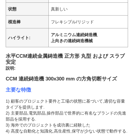
状態
真新しい
模造棒
フレキシブル/リジッド
アルミニウム連続鋳造機
,
ハイライト:
上向きの連続鋳造機械
水平CCM連続金属鋳造機 正方形 丸型 および スラブ
安定
説明:
CCM 連続鋳造機 300x300 mm の方角切断サイズ
主要な特徴
1) 顧客のプロジェクト要件と工場の状態に基づいて,適切な容量
タイプを提供します.
2) 主要部品,電気部品,操作部品で世界的に有名なブランドの先進
部品を採用する.
3) 海外でのプロジェクトを成功裏に経験した
4) 高度な自動化と知識化,高生産性,保守が少ない状態で動作する.