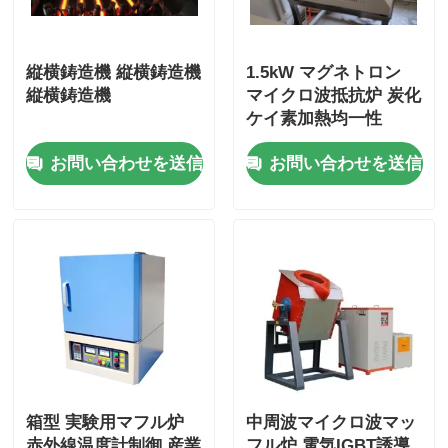
縦横鋳造機 縦横鋳造機
1.5kW マグネトロン
縦横鋳造機
マイクロ波抵抗炉 炭化
ケイ素加熱均一性
お問い合わせを送信
お問い合わせを送信
箱型 実験用マフル炉
中周波マイクロ波マッ
赤外線温度計制御 産業
フル炉 電気IGBT誘導