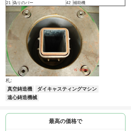
21
偽りのバー
42
補助機
札:
真空鋳造機
ダイキャスティングマシン
遠心鋳造機械
最高の価格で