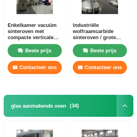
Enkelkamer vacuüm
Industriële
sinteroven met
wolfraamcarbide
compacte verticale
sinteroven / grote
structuur
grafitisatieoven
Beste prijs
Beste prijs
Contacteer ons
Contacteer ons
(34)
glas aanmakende oven