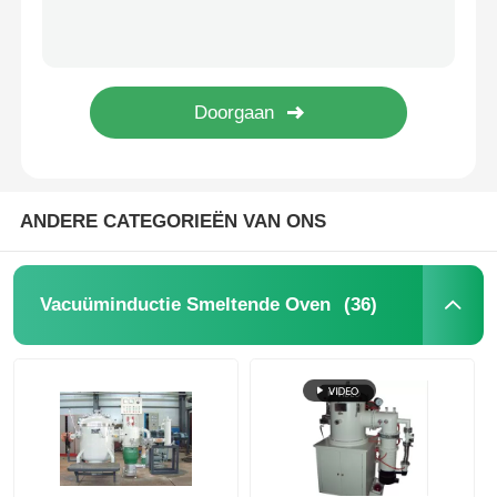
OEM Stalen Smelt Inductieoven / Vacuüm Aanhardingsoven Milieuvriendelijk
Inductieverhitting Hogetemperatuuroven Sinteren Voor Siliciumcarbide
Vacuüminductie Smeltende Oven
Grafietvacuüm Hoogtemperatuuroven Verticaal type met snelle afkoeling
Hoogrendements verticale vacuümoven / Industriële vacuümoven Eenvoudige bediening
industriële smeltende oven
Grafitisatie Hoogtemperatuuroven Anodemateriaal Laag Energieverbruik
aluminium smeltoven
ANDERE CATEGORIEËN VAN ONS
Vacuümsinteroven
(36)
Vacuüminductie Smeltende Oven
glas aanmakende oven
Plasmaboogoven
de oven van de autobodem