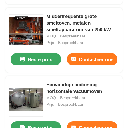
Middelfrequente grote
smeltoven, metalen
smeltapparatuur van 250 kW
MOQ：Bespreekbaar
Prijs：Bespreekbaar
Beste prijs
Contacteer ons
Eenvoudige bediening
Huis
horizontale vacuümoven
MOQ：Bespreekbaar
Prijs：Bespreekbaar
Producten
VR-show
Beste prijs
Contacteer ons
Aangepaste chemische dampafzettingsoven, Gasvacuüminductieoven