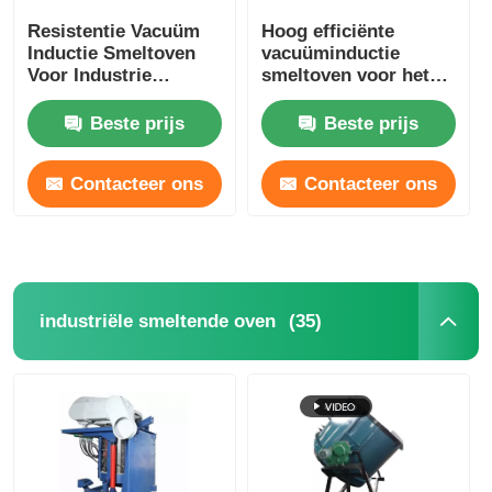
Resistentie Vacuüm
Hoog efficiënte
Oven op hoge temperatuur
Inductie Smeltoven
vacuüminductie
Voor Industrie
smeltoven voor het
Laboratorium Op
smelten van koper /
maat
aluminium
Industriële warmwaterketel
Beste prijs
Beste prijs
Contacteer ons
Contacteer ons
Gasverwarming
biomassastoomketel
(35)
industriële smeltende oven
Industriële laboratoriumoven
Vacuüm Droogoven
CCM gietmachine