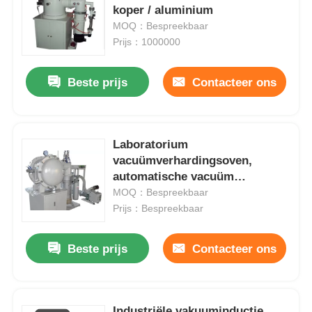
koper / aluminium
MOQ：Bespreekbaar
Prijs：1000000
Beste prijs
Contacteer ons
Laboratorium
vacuümverhardingsoven,
automatische vacuüm
muffeloven stabiel
MOQ：Bespreekbaar
Prijs：Bespreekbaar
Beste prijs
Contacteer ons
Industriële vakuuminductie