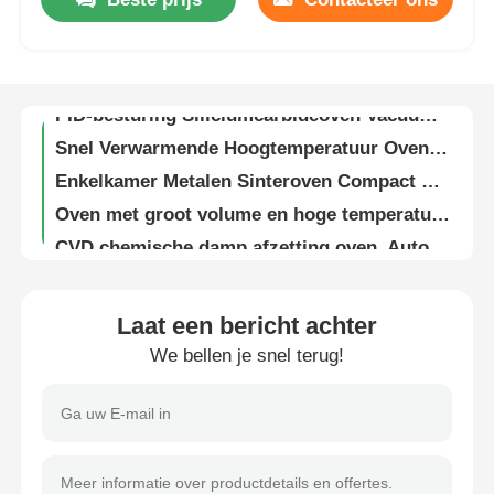
Ontvettende Zirconia Sinteroven nauwkeurige Vacuümsmelting Gemakkelijke installatie
Ongeveer ons
Atmosfeer Hoogtemperatuuroven Sintering met gegevenslogging functies
PID-besturing Siliciumcarbideoven Vacuümwarmtebehandeling 150 Watt Stabiel
Snel Verwarmende Hoogtemperatuur Oven Sinteren Voor Aluminiumlegering 2450 ° C
Fabrieksreis
Enkelkamer Metalen Sinteroven Compact Hoog Vacuüm Interne Circulatie Koeling
Oven met groot volume en hoge temperatuur voor sinteren met laag energieverbruik
Kwaliteitscontrole
CVD chemische damp afzetting oven, Auto Zirconia sinteroven
Verticaal hogetemperatuur-ovensinteren voor ontvetting van gecementeerd carbide
Contacteer ons
Aangepaste wolfraamcarbide sinteroven / verticale vacuümoven 192L
Laat een bericht achter
Elektrische efficiëntie Hoogtemperatuuroven Meerkanaalgegevensweergave
Nieuws
We bellen je snel terug!
Industriële vacuümoven voor hoge temperaturen / Laboratorium sinteroven 2400 ° C
Automatische regeling hogetemperatuuroven sinteren Redelijke verwarmingsstructuur
Gevallen
Energiebesparende grafiet vacuümoven, Gasdruksinteroven Stabiel
Snelle verwarmingssnelheid Hoogtemperatuuroven sinteren met compacte structuur
Verzoek om een Citaat