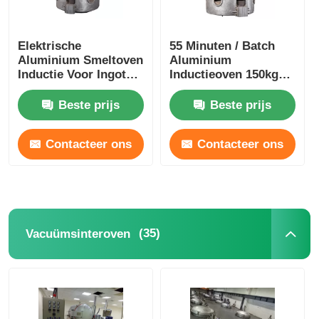
Elektrische
55 Minuten / Batch
Aluminium Smeltoven
Aluminium
Inductie Voor Ingot
Inductieoven 150kg
350kg Gewicht
Vacuüm Ingot Oven
Duurzaam
Stabiel
Beste prijs
Beste prijs
Contacteer ons
Contacteer ons
(35)
Vacuümsinteroven