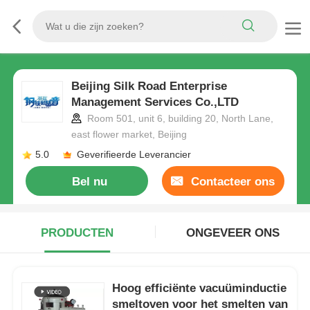
Beijing Silk Road Enterprise
Management Services Co.,LTD
Room 501, unit 6, building 20, North Lane,
east flower market, Beijing
5.0
Geverifieerde Leverancier
Bel nu
Contacteer ons
PRODUCTEN
ONGEVEER ONS
Hoog efficiënte vacuüminductie
smeltoven voor het smelten van